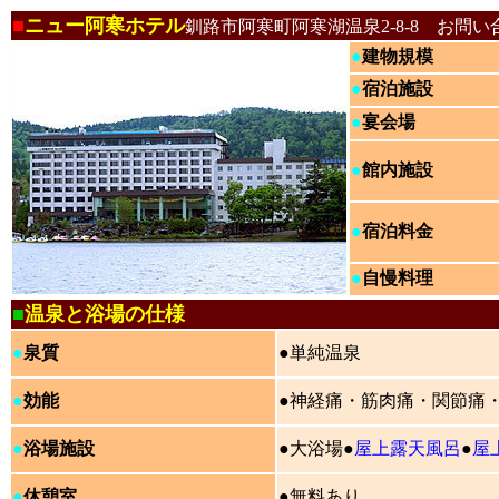
■
ニュー阿寒ホテル
釧路市阿寒町阿寒湖温泉2-8-8 お問い
●
建物規模
●
宿泊施設
●
宴会場
●
館内施設
●
宿泊料金
●
自慢料理
■
温泉と浴場の仕様
●
泉質
●単純温泉
●
効能
●神経痛・筋肉痛・関節痛
●
浴場施設
●大浴場●
屋上露天風呂
●
屋
●
休憩室
●無料あり