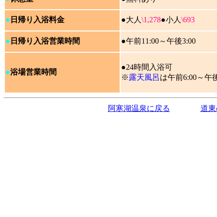
●
日帰り入浴料金
●大人
\1,278
●小人
\693
●
日帰り入浴営業時間
●午前11:00～午後3:00
●24時間入浴可
●
浴場営業時間
※
露天風呂
は午前6:00～午後1
阿寒湖温泉に戻る
道東