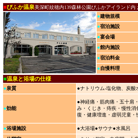
■
びふか温泉
美深町紋穂内139森林公園びふかアイランド内
●
建物規模
●
宿泊施設
●
宴会場
●
館内施設
●
宿泊料金
●
自慢料理
■
温泉と浴場の仕様
●
泉質
●ナトリウム-塩化物、炭酸
●神経痛・筋肉痛・五十肩
●
効能
み・くじき・痔疾・慢性消
復・健康増進・虚弱児童・
●
浴場施設
●大浴場●サウナ●水風呂