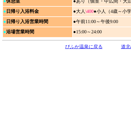
●
休憩室
●あり（個室・中広間・大
●
日帰り入浴料金
●大人
\400
●
小人（4歳～小
●
日帰り入浴営業時間
●午前11:00～午後9:00
●
浴場営業時間
●15:00～24:00
びふか温泉に戻る
道北