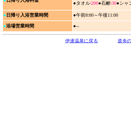
●
日帰り入浴料金
●
タオル
\200
●
石鹸
\30
●
シャ
●
日帰り入浴営業時間
●午前8:00～午後11:00
●
浴場営業時間
●--
伊達温泉に戻る
道央