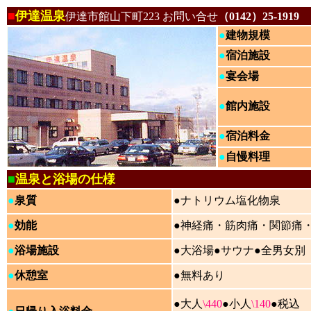
■
伊達温泉
伊達市館山下町223 お問い合せ
（0142）25-1919
●
建物規模
●
宿泊施設
●
宴会場
●
館内施設
●
宿泊料金
●
自慢料理
■
温泉と浴場の仕様
●
泉質
●ナトリウム塩化物泉
●
効能
●神経痛・筋肉痛・関節痛
●
浴場施設
●大浴場●サウナ●全男女別
●
休憩室
●無料あり
●大人
\440
●
小人
\140
●税込