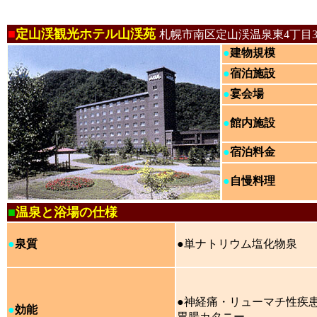
■
定山渓観光ホテル山渓苑
札幌市南区定山渓温泉東4丁目3
●
建物規模
●
宿泊施設
●
宴会場
●
館内施設
●
宿泊料金
●
自慢料理
■
温泉と浴場の仕様
●
泉質
●単ナトリウム塩化物泉
●神経痛・リューマチ性疾
●
効能
胃腸カタニー…