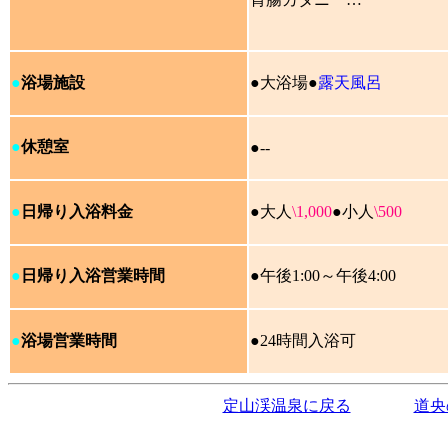
●
浴場施設
●大浴場
●
露天風呂
●
休憩室
●--
●
日帰り入浴料金
●大人
\1,000
●小人
\500
●
日帰り入浴営業時間
●午後1:00～午後4:00
●
浴場営業時間
●24時間入浴可
定山渓温泉に戻る
道央