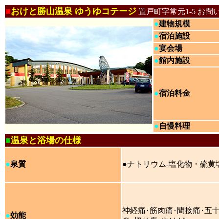
■
おけと勝山温泉 ゆうゆコテージ
置戸町字常元1-5 お問
●
建物規模
●
宿泊施設
●
宴会場
●
館内施設
●
宿泊料金
●
自慢料理
■
温泉と浴場の仕様
●
泉質
●ナトリウム-塩化物・硫黄
神経痛･筋肉痛･間接痛･五
●
効能