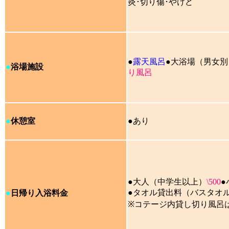
炎･切り傷･やけど
●
露天風呂
●大浴場（男女別
●
浴場施設
り風呂
●
休憩室
●あり
●大人（中学生以上）
\500
●
●タオル貸出料（バスタオ
●
日帰り入浴料金
※コテージ内貸し切り風呂