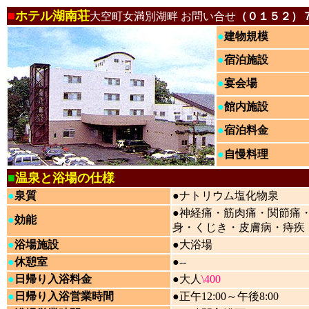
■
ホテル湖南荘
大空町女満別湖畔 お問い合せ
（０１５２）
●
建物規模
●
宿泊施設
●
宴会場
●
館内施設
●
宿泊料金
●
自慢料理
■
温泉と浴場の仕様
●
泉質
●ナトリウム塩化物泉
●神経痛・筋肉痛・関節痛
●
効能
身・くじき・皮膚病・痔疾
●
浴場施設
●大浴場
●
休憩室
●--
●
日帰り入浴料金
●大人
\400
●
日帰り入浴営業時間
●正午12:00～午後8:00