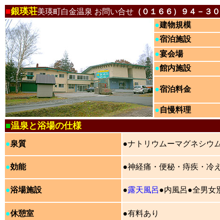
■
銀瑛荘
美瑛町白金温泉 お問い合せ
（０１６６）９４－３０
●
建物規模
●
宿泊施設
●
宴会場
●
館内施設
●
宿泊料金
●
自慢料理
■
温泉と浴場の仕様
●
泉質
●ナトリウムーマグネシウ
●
効能
●神経痛・便秘・痔疾・冷
●
浴場施設
●
露天風呂
●内風呂●全男女
●
休憩室
●有料あり