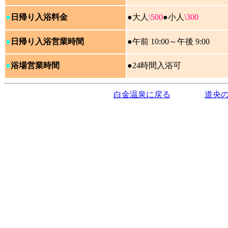
●
日帰り入浴料金
●大人
\500
●
小人
\300
●
日帰り入浴営業時間
●午前 10:00～午後 9:00
●
浴場営業時間
●24時間入浴可
白金温泉に戻る
道央