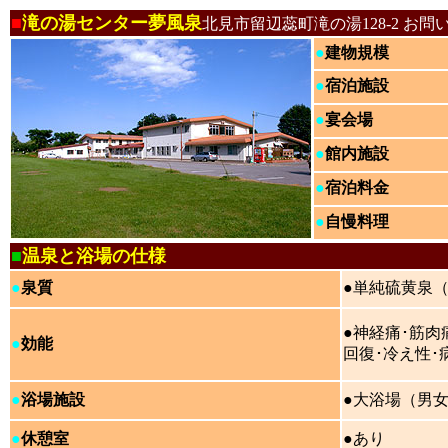
■
滝の湯センター夢風泉
北見市留辺蕊町滝の湯128-2 お問
●
建物規模
●
宿泊施設
●
宴会場
●
館内施設
●
宿泊料金
●
自慢料理
■
温泉と浴場の仕様
●
泉質
●単純硫黄泉（ア
●神経痛･筋肉
●
効能
回復･冷え性･
●
浴場施設
●大浴場（男
●
休憩室
●あり