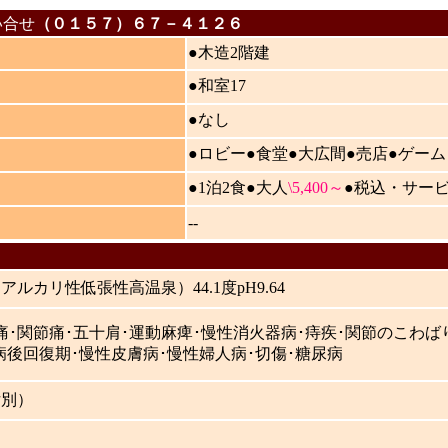
い合せ
（０１５７）６７－４１２６
●木造2階建
●和室17
●なし
●ロビー●食堂●大広間●売店●ゲー
●1泊2食●大人
\5,400～
●税込・サー
--
ルカリ性低張性高温泉）44.1度pH9.64
痛･関節痛･五十肩･運動麻痺･慢性消火器病･痔疾･関節のこわば
病後回復期･慢性皮膚病･慢性婦人病･切傷･糖尿病
女別）