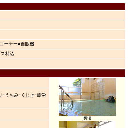
ムコーナー●自販機
ビス料込
り･うちみ･くじき･疲労
男湯