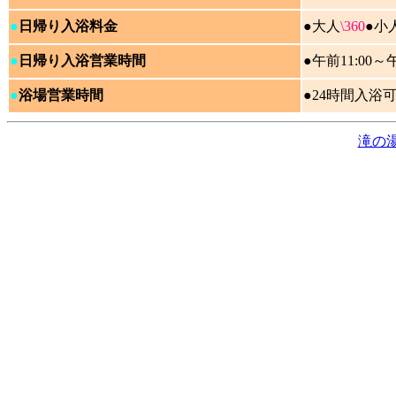
●
日帰り入浴料金
●大人
\360
●
小
●
日帰り入浴営業時間
●午前11:00～午
●
浴場営業時間
●24時間入浴
滝の