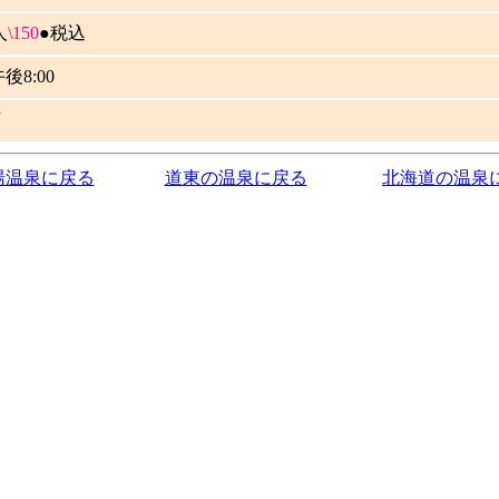
人
\150
●税込
後8:00
可
湯温泉に戻る
道東の温泉に戻る
北海道の温泉