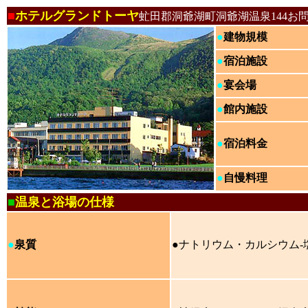
■
ホテルグランドトーヤ
虻田郡洞爺湖町洞爺湖温泉144お
●
建物規模
●
宿泊施設
●
宴会場
●
館内施設
●
宿泊料金
●
自慢料理
■
温泉と浴場の仕様
●
泉質
●
ナトリウム・カルシウム
‐