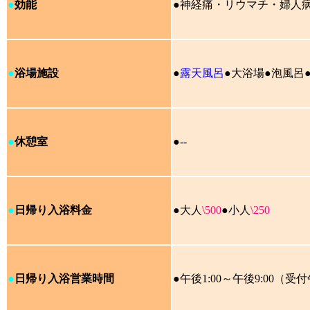
●
効能
●神経痛・リウマチ・婦人
●
浴場施設
●
露天風呂
●大浴場●泡風呂
●
休憩室
●--
●
日帰り入浴料金
●大人
\500
●
小人
\250
●
日帰り入浴営業時間
●午後1:00～午後9:00（受付