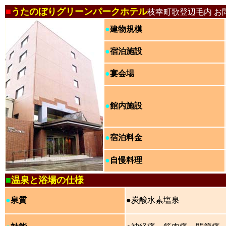
■
うたのぼりグリーンパークホテル
枝幸町歌登辺毛内 お
●
建物規模
●
宿泊施設
●
宴会場
●
館内施設
●
宿泊料金
●
自慢料理
■
温泉と浴場の仕様
●
泉質
●炭酸水素塩泉