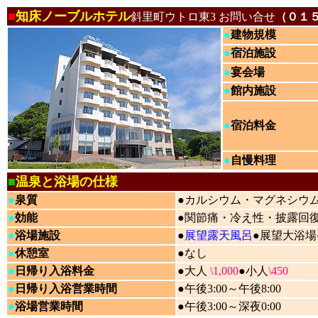
■
知床ノーブルホテル
斜里町ウトロ東3 お問い合せ
（０１
●
建物規模
●
宿泊施設
●
宴会場
●
館内施設
●
宿泊料金
●
自慢料理
■
温泉と浴場の仕様
●
泉質
●カルシウム・マグネシウ
●
効能
●関節痛・冷え性・披露回
●
浴場施設
●
展望露天風呂
●展望大浴場
●
休憩室
●なし
●
日帰り入浴料金
●大人
\1,000
●小人
\450
●
日帰り入浴営業時間
●午後3:00～午後8:00
●
浴場営業時間
●午後3:00～深夜0:00