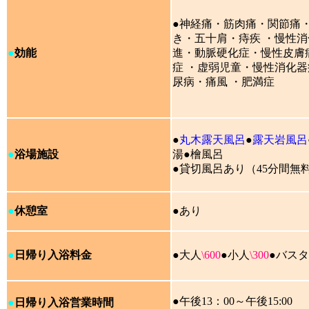
●神経痛・筋肉痛・関節痛
き・五十肩・痔疾 ・慢性
●
効能
進・動脈硬化症・慢性皮膚
症 ・虚弱児童・慢性消化器
尿病・痛風 ・肥満症
●
丸木露天風呂
●
露天岩風呂
●
浴場施設
湯●檜風呂
●貸切風呂あり（45分間無
●
休憩室
●あり
●
日帰り入浴料金
●大人
\600
●小人
\300
●バス
●午後13：00～午後15:00
●
日帰り入浴営業時間