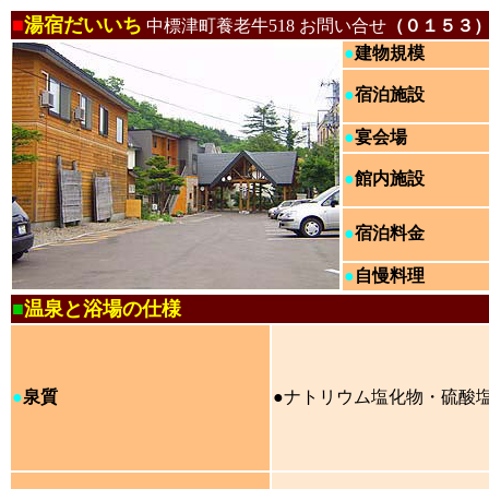
■
湯宿だいいち
中標津町養老牛518 お問い合せ
（０１５３
●
建物規模
●
宿泊施設
●
宴会場
●
館内施設
●
宿泊料金
●
自慢料理
■
温泉と浴場の仕様
●
泉質
●ナトリウム塩化物・硫酸