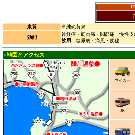
J
泉質
単純硫黄泉
神経痛・筋肉痛・関節痛・慢性皮
効能
飲用
糖尿病・痛風・便秘
■
地図とアクセス
マイカー
JR