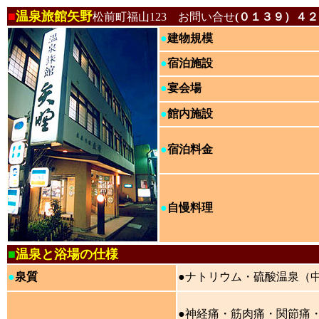
■
温泉旅館矢野
松前町福山123 お問い合せ
(０１３９）４
●
建物規模
●
宿泊施設
●
宴会場
●
館内施設
●
宿泊料金
●
自慢料理
■
温泉と浴場の仕様
●
泉質
●
ナトリウム・硫酸温泉（
●神経痛・筋肉痛・関節痛