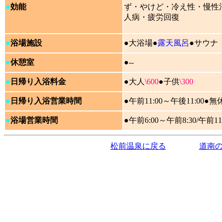
●
効能
ず・やけど・冷え性・慢性
人病・疲労回復
●
浴場施設
●大浴場●
露天風呂
●サウナ
●
休憩室
●
--
●
日帰り入浴料金
●大人
\600
●子供
\300
●
日帰り入浴営業時間
●午前11:00～午後11:00●無
●
浴場営業時間
●
午前6:00～午前8:30/午前11
松前温泉に戻る
道南