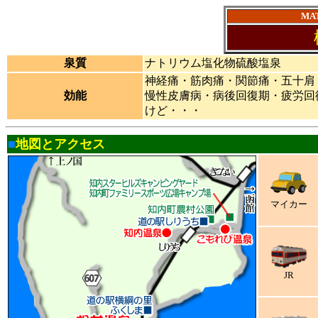
MA
泉質
ナトリウム塩化物硫酸塩泉
神経痛・筋肉痛・関節痛・五十肩
効能
慢性皮膚病・病後回復期・疲労回
けど・・・
■
地図とアクセス
マイカー
JR