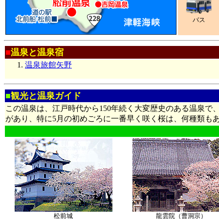
バス
■
温泉と温泉宿
温泉旅館矢野
■
観光と温泉ガイド
この温泉は、江戸時代から150年続く大変歴史のある温泉で
があり、特に5月の初めごろに一番早く咲く桜は、何種類も
松前城
龍雲院（曹洞宗）