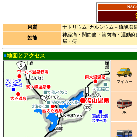
NAG
泉質
ナトリウム･カルシウム－硫酸塩
神経痛・関節痛・筋肉痛・運動麻
効能
肩・痔
■
地図とアクセス
マイカー
JR