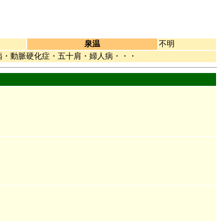
泉温
不明
病・動脈硬化症・五十肩・婦人病・・・