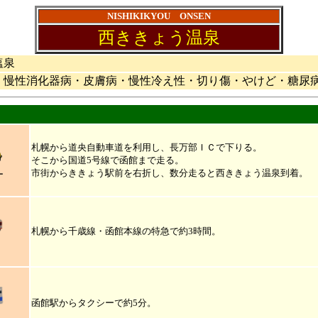
NISHIKIKYOU ONSEN
西ききょう温泉
塩泉
・慢性消化器病・皮膚病・慢性冷え性・切り傷・やけど・糖尿
札幌から道央自動車道を利用し、長万部ＩＣで下りる。
そこから国道5号線で函館まで走る。
市街からききょう駅前を右折し、数分走ると西ききょう温泉到着。
ー
札幌から千歳線・函館本線の特急で約3時間。
函館駅からタクシーで約5分。