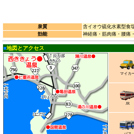
泉質
含イオウ硫化水素型食
効能
神経痛・筋肉痛・腰痛
■
地図とアクセス
マイカ
JR
バス